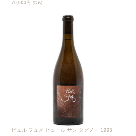
70,000円
(税込)
ピュル フュメ ピュール サン ダグノー 1993