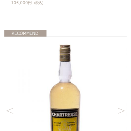
106,000円
(税込)