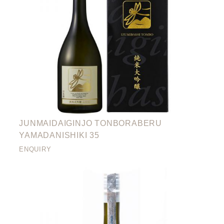
JUNMAIDAIGINJO TONBORABERU
YAMADANISHIKI 35
ENQUIRY