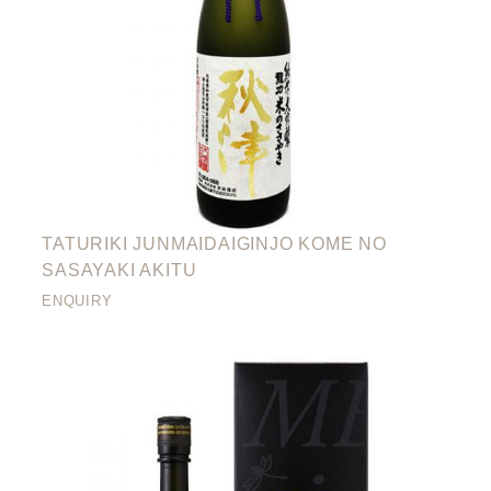
TATURIKI JUNMAIDAIGINJO KOME NO
SASAYAKI AKITU
ENQUIRY