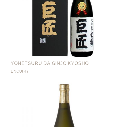
YONETSURU DAIGINJO KYOSHO
ENQUIRY