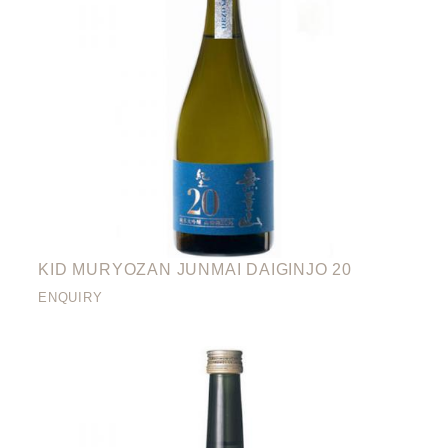
KID MURYOZAN JUNMAI DAIGINJO 20
ENQUIRY